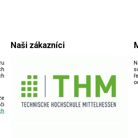
Naši zákazníci
M
ru
N
ch
s
ch
ř
o
ze
či
ch