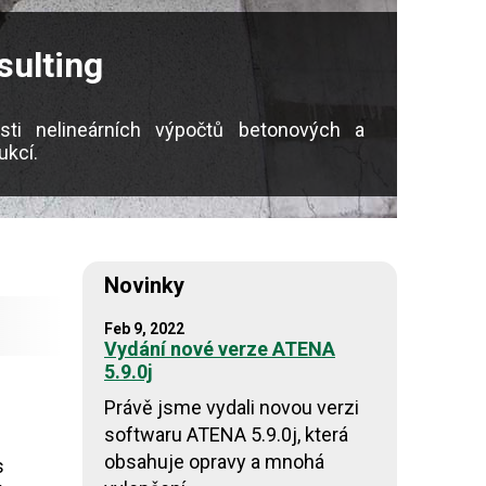
sulting
asti nelineárních výpočtů betonových a
ukcí.
Novinky
Feb 9, 2022
Vydání nové verze ATENA
5.9.0j
Právě jsme vydali novou verzi
softwaru ATENA 5.9.0j, která
obsahuje opravy a mnohá
s